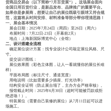
货商品交易会（以下简称“7月百货展”）。这场展会面向
全国日用百货行业，是新品发布、品牌推广的重要平台。
如果你是参展商，想要让自己的展位既吸引眼球又符合规
范，这篇将从‌时间安排、材料准备等部分帮你理清思路！
一、展会基本情况
‌ 展会日期‌：2025年7月24日（周四）至26日（周六）
‌ 布展时间‌：7月22日-23日（开幕前2天）
‌地点‌：上海新国际博览中心（全馆）
二、设计搭建全流程
确定展位设计方案‌：找
专业设计公司
敲定展位风格、尺
寸。
提交设计图纸‌：
展位效果图（彩色立体图，让人一看就懂你的展位长啥
样）
平面布局图（标注尺寸、通道宽度）
用电说明（比如需要多少插座、灯光功率）
结构安全证明（防止展台塌了，主办方会严格审核）。
‌ 报馆截止时间‌：2025年6月30日（超时可能被罚款或拒
绝进场！）。
特装展位（需要自己装修的展位）从7月11日起可以进
场施工。